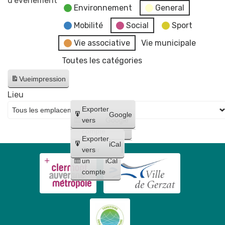
d’évènement
Environnement
General
services
municipaux
Mobilité
Social
Sport
Vie associative
Vie municipale
Toutes les catégories
Vue
impression
Lieu
Créer
Exporter
Google
un
vers
Google
compte
Exporter
iCal
Créer
vers
un
iCal
compte