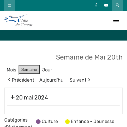
Passer
au
Agenda
contenu
Accueil
»
Agenda
Semaine de Mai 20th
Mois
Semaine
Jour
Précédent
Aujourd’hui
Suivant
20 mai 2024
❌
Fermeture
Catégories
Culture
Enfance - Jeunesse
des