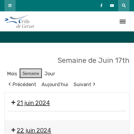
Passer
au
Agenda
contenu
Accueil
»
Agenda
Semaine de Juin 17th
Mois
Semaine
Jour
Précédent
Aujourd’hui
Suivant
21 juin 2024
🇫🇷
Commémoration
22 juin 2024
des