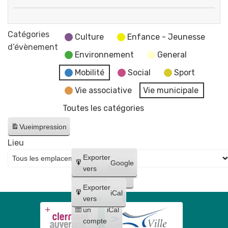
80
Atelier
ans
rencontre
Catégories
de
Culture
Enfance - Jeunesse
"Partir
d’évènement
la
Environnement
General
en
rafle
livre"
Mobilité
Social
Sport
du
Véronique
21
Vie associative
Vie municipale
Vernette
juin
Toutes les catégories
📚
1944
et
Vue
impression
de
Lieu
la
Créer
Exporter
Google
journée
un
vers
Google
de
compte
Exporter
la
iCal
Créer
vers
déportation
un
iCal
compte