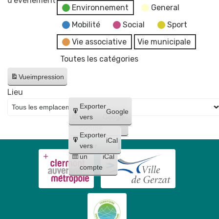
d’évènement
Environnement
General
Repas
déguisé
Mobilité
Social
Sport
années
Vie associative
Vie municipale
70-
Toutes les catégories
80
Comité
Vue
impression
des
Lieu
Fêtes
Créer
Exporter
Gerzatois
Google
un
vers
Google
compte
Exporter
iCal
Créer
vers
un
iCal
compte