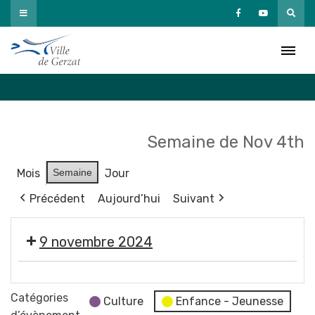
Passer
au
Agenda
contenu
Accueil
»
Agenda
Semaine de Nov 4th
Mois
Semaine
Jour
Précédent
Aujourd’hui
Suivant
9 novembre 2024
🪩
🕺
Catégories
Culture
Enfance - Jeunesse
💃