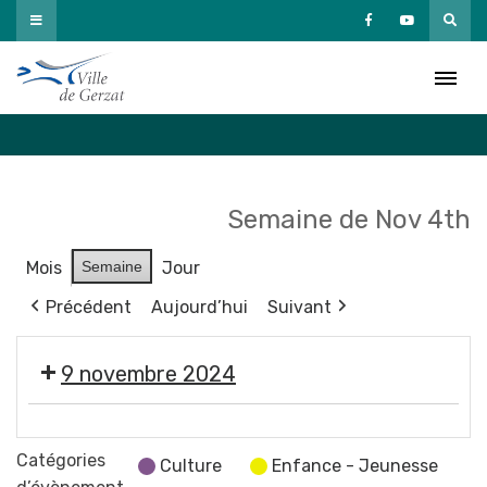
Passer
au
Agenda
contenu
Accueil
»
Agenda
Semaine de Nov 4th
Mois
Semaine
Jour
Précédent
Aujourd’hui
Suivant
9 novembre 2024
🪩
🕺
Catégories
Culture
Enfance - Jeunesse
💃