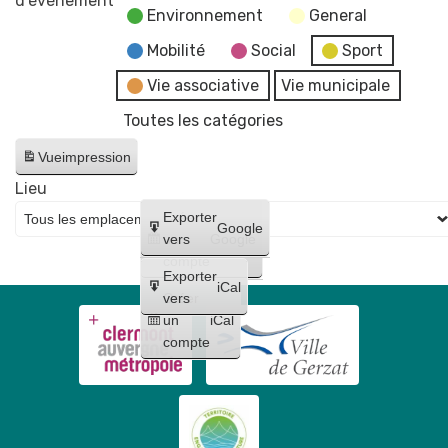
d’évènement
Environnement
General
Repas
déguisé
Mobilité
Social
Sport
années
Vie associative
Vie municipale
70-
Toutes les catégories
80
Comité
Vue
impression
des
Lieu
Fêtes
Créer
Exporter
Gerzatois
Google
un
vers
Google
compte
Exporter
iCal
Créer
vers
un
iCal
compte