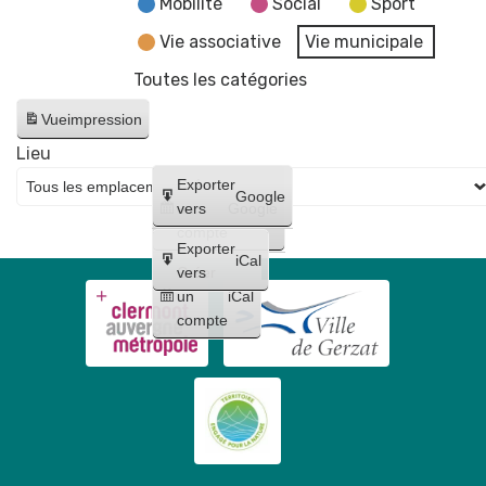
Mobilité
Social
Sport
Vie associative
Vie municipale
Toutes les catégories
Vue
impression
Lieu
Créer
Exporter
Google
un
vers
Google
compte
Exporter
iCal
Créer
vers
un
iCal
compte