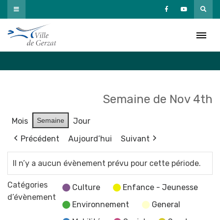
Passer
au
Agenda
contenu
Accueil
»
Agenda
Semaine de Nov 4th
Mois
Semaine
Jour
Précédent
Aujourd’hui
Suivant
Il n’y a aucun évènement prévu pour cette période.
Catégories
Culture
Enfance - Jeunesse
d’évènement
Environnement
General