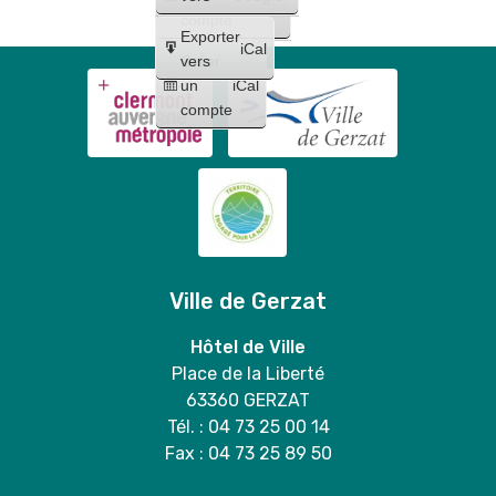
compte
Exporter
iCal
Créer
vers
un
iCal
compte
Ville de Gerzat
Hôtel de Ville
Place de la Liberté
63360 GERZAT
Tél. : 04 73 25 00 14
Fax : 04 73 25 89 50