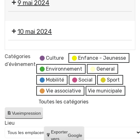
9 mai 2024
commémorative
services
de
municipaux
❌
la
Fermeture
Victoire
10 mai 2024
des
du
services
8
❌
municipaux
mai
Fermeture
Catégories
Culture
Enfance - Jeunesse
1945
des
d’évènement
Place
Environnement
General
services
Pommerol
municipaux
Mobilité
Social
Sport
Vie associative
Vie municipale
Toutes les catégories
Vue
impression
Lieu
Créer
Exporter
Google
un
vers
Google