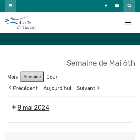
Passer
au
Agenda
contenu
Accueil
»
Agenda
Semaine de Mai 6th
Mois
Semaine
Jour
Précédent
Aujourd’hui
Suivant
8 mai 2024
❌
🇫🇷
Fermeture
Cérémonie
des