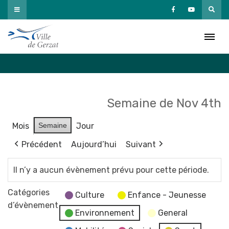
Passer
au
Agenda
contenu
Accueil
»
Agenda
Semaine de Nov 4th
Mois
Semaine
Jour
Précédent
Aujourd’hui
Suivant
Il n’y a aucun évènement prévu pour cette période.
Catégories
Culture
Enfance - Jeunesse
d’évènement
Environnement
General