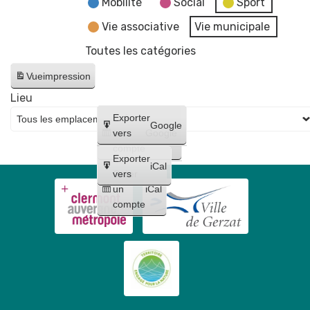
Mobilité
Social
Sport
Vie associative
Vie municipale
Toutes les catégories
Vue
impression
Lieu
Créer
Exporter
Google
un
vers
Google
compte
Exporter
iCal
Créer
vers
un
iCal
compte