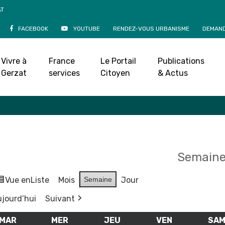
AT
FACEBOOK
YOUTUBE
RENDEZ-VOUS URBANISME
DEMAND
Agenda
Vivre à
France
Le Portail
Publications
Accueil
»
Agenda
Gerzat
services
Citoyen
& Actus
Semaine
Vue en
Liste
Mois
Semaine
Jour
jourd’hui
Suivant
MAR
MARDI
MER
MERCREDI
JEU
JEUDI
VEN
VENDREDI
SA