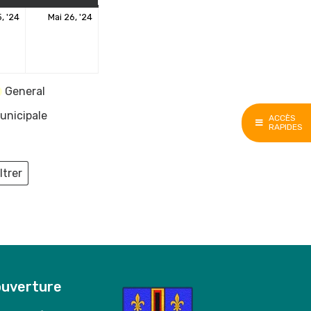
25
26
, '24
Mai 26, '24
mai
mai
2024
2024
General
unicipale
ACCÈS
RAPIDES
ltrer
ieux
ouverture