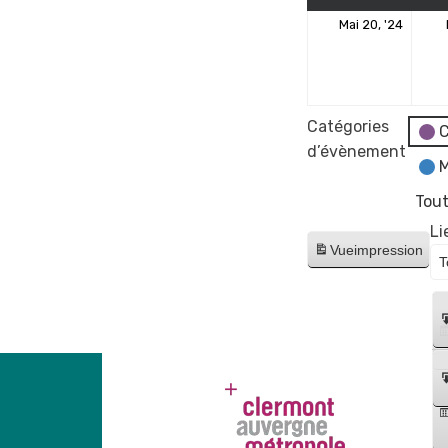
20
Mai 20, '24
mai
2024
Catégories
C
d’évènement
M
Tout
Li
Vue
impression