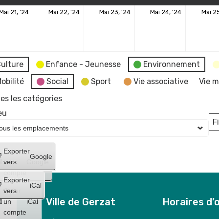
21
22
23
24
Mai 21, '24
Mai 22, '24
Mai 23, '24
Mai 24, '24
Mai 25
mai
mai
mai
mai
2024
2024
2024
2024
ulture
Enfance - Jeunesse
Environnement
obilité
Social
Sport
Vie associative
Vie m
es les catégories
eu
Fi
L
Créer
Exporter
Google
un
vers
Google
compte
Exporter
iCal
Créer
vers
Ville de Gerzat
Horaires d’
un
iCal
compte