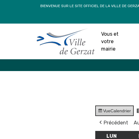
Passer
BIENVENUE SUR LE SITE OFFICIEL DE LA VILLE DE GERZ
au
contenu
Vous et
votre
mairie
Vue
Calendrier
Précédent
Au
LUN
LUNDI