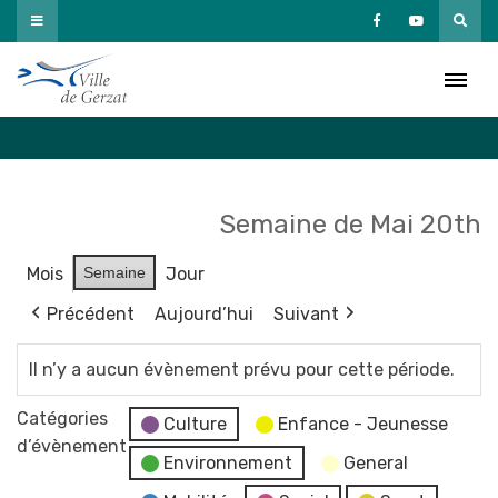
Passer
au
Agenda
contenu
Accueil
»
Agenda
Semaine de Mai 20th
Mois
Semaine
Jour
Précédent
Aujourd’hui
Suivant
Il n’y a aucun évènement prévu pour cette période.
Catégories
Culture
Enfance - Jeunesse
d’évènement
Environnement
General