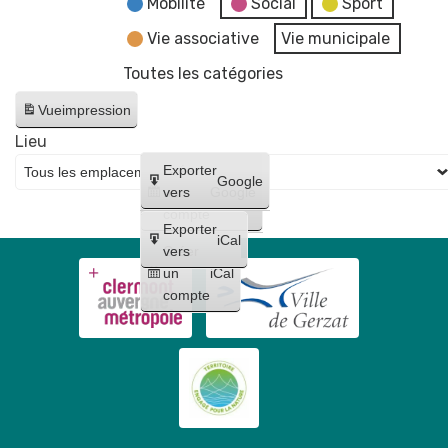
Mobilité
Social
Sport
Vie associative
Vie municipale
Toutes les catégories
Vue
impression
Lieu
Créer
Exporter
Google
un
vers
Google
compte
Exporter
iCal
Créer
vers
un
iCal
compte