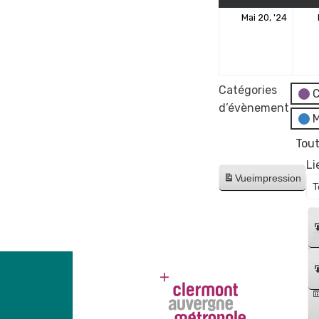
20
Mai 20, '24
mai
2024
Catégories
C
d’évènement
M
Tout
Li
Vue
impression