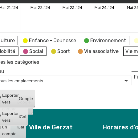
21
22
23
24
Mai 21, '24
Mai 22, '24
Mai 23, '24
Mai 24, '24
Mai 25
mai
mai
mai
mai
2024
2024
2024
2024
ulture
Enfance - Jeunesse
Environnement
obilité
Social
Sport
Vie associative
Vie m
es les catégories
eu
Fi
L
Créer
Exporter
Google
un
vers
Google
compte
Exporter
iCal
Créer
vers
Ville de Gerzat
Horaires d’
un
iCal
compte