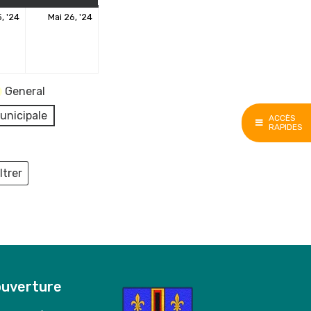
25
26
, '24
Mai 26, '24
mai
mai
2024
2024
General
unicipale
ACCÈS
RAPIDES
ltrer
ieux
ouverture