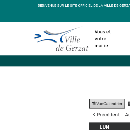
Passer
BIENVENUE SUR LE SITE OFFICIEL DE LA VILLE DE GERZ
au
contenu
Vous et
votre
mairie
Vue
Calendrier
Précédent
Au
LUN
LUNDI