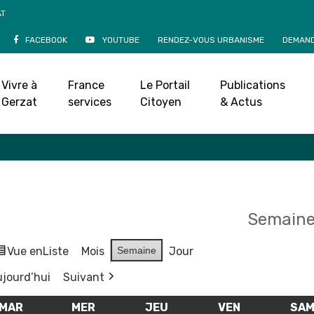
AT
FACEBOOK
YOUTUBE
RENDEZ-VOUS URBANISME
DEMAND
Agenda
Vivre à
France
Le Portail
Publications
Accueil
»
Agenda
Gerzat
services
Citoyen
& Actus
Semaine
Vue en
Liste
Mois
Semaine
Jour
jourd’hui
Suivant
MAR
MARDI
MER
MERCREDI
JEU
JEUDI
VEN
VENDREDI
SA