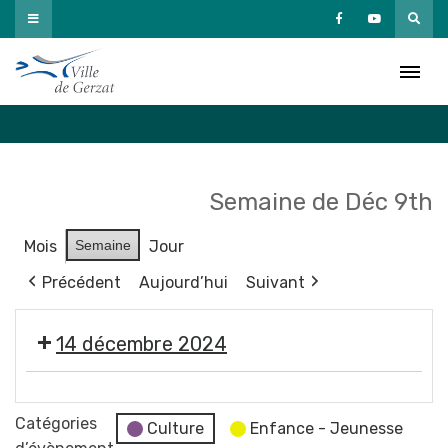
Passer
au
Agenda
contenu
Accueil
»
Agenda
Semaine de Déc 9th
Mois
Semaine
Jour
Précédent
Aujourd’hui
Suivant
14 décembre 2024
Super
Ego
Catégories
Culture
Enfance - Jeunesse
-