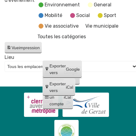
d’évènement
Environnement
General
Concert
pop
Mobilité
Social
Sport
familial
Vie associative
Vie municipale
Toutes les catégories
Vue
impression
Lieu
Créer
Exporter
Google
un
vers
Google
compte
Exporter
iCal
Créer
vers
un
iCal
compte