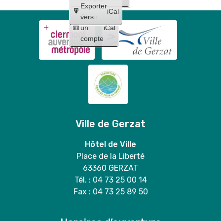
Exporter
iCal
Créer
vers
un
iCal
compte
Ville de Gerzat
Hôtel de Ville
Place de la Liberté
63360 GERZAT
Tél. : 04 73 25 00 14
Fax : 04 73 25 89 50