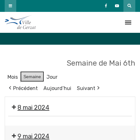
Passer
au
Agenda
contenu
Accueil
»
Agenda
Semaine de Mai 6th
Mois
Semaine
Jour
Précédent
Aujourd’hui
Suivant
8 mai 2024
❌
Fermeture
9 mai 2024
des