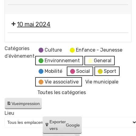
services
❌
municipaux
Fermeture
10 mai 2024
des
services
❌
municipaux
Fermeture
Catégories
Culture
Enfance - Jeunesse
des
d’évènement
Environnement
General
services
municipaux
Mobilité
Social
Sport
Vie associative
Vie municipale
Toutes les catégories
Vue
impression
Lieu
Créer
Exporter
Google
un
vers
Google
compte