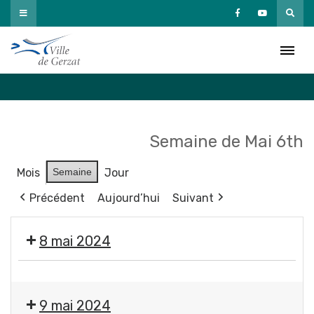
Passer
au
Agenda
contenu
Accueil
»
Agenda
Semaine de Mai 6th
Mois
Semaine
Jour
Précédent
Aujourd’hui
Suivant
8 mai 2024
❌
Fermeture
9 mai 2024
des