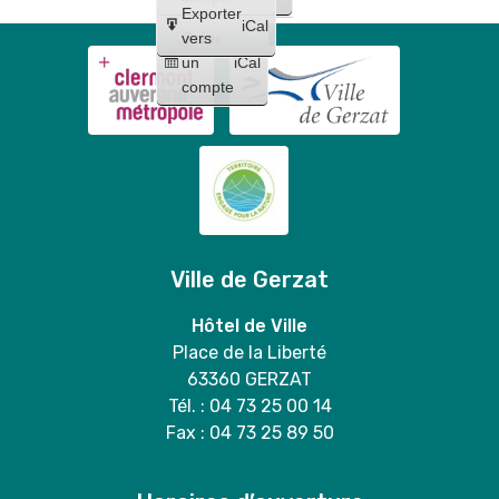
Exporter
iCal
Créer
vers
un
iCal
compte
Ville de Gerzat
Hôtel de Ville
Place de la Liberté
63360 GERZAT
Tél. : 04 73 25 00 14
Fax : 04 73 25 89 50