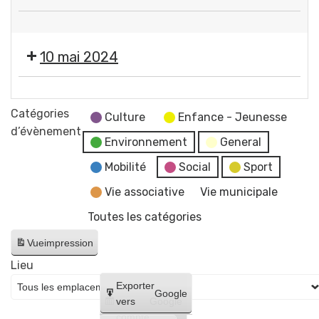
services
❌
municipaux
Fermeture
10 mai 2024
des
services
❌
municipaux
Fermeture
Catégories
Culture
Enfance - Jeunesse
des
d’évènement
Environnement
General
services
municipaux
Mobilité
Social
Sport
Vie associative
Vie municipale
Toutes les catégories
Vue
impression
Lieu
Créer
Exporter
Google
un
vers
Google
compte