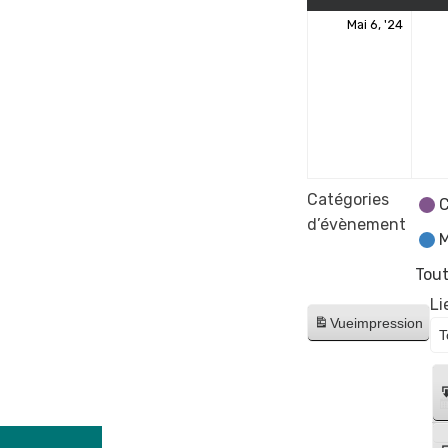
6
Mai 6, '24
mai
2024
Catégories
C
d’évènement
M
Tout
Li
Vue
impression