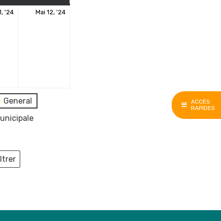
11
12
1, '24
Mai 12, '24
nt)
mai
mai
2024
2024
General
ACCÈS
RAPIDES
unicipale
ltrer
ieux