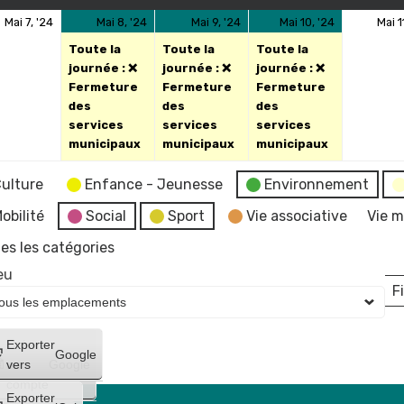
7
8
(1
9
(1
10
(1
Mai 7, '24
Mai 8, '24
Mai 9, '24
Mai 10, '24
Mai 1
mai
mai
évènement)
mai
évènement)
mai
évèneme
Toute la
Toute la
Toute la
2024
2024
2024
2024
journée : ❌
journée : ❌
journée : ❌
Fermeture
Fermeture
Fermeture
des
des
des
services
services
services
municipaux
municipaux
municipaux
ulture
Enfance - Jeunesse
Environnement
obilité
Social
Sport
Vie associative
Vie m
es les catégories
eu
Fi
L
Créer
Exporter
Google
un
vers
Google
compte
Exporter