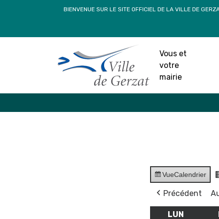
Passer
BIENVENUE SUR LE SITE OFFICIEL DE LA VILLE DE GERZ
au
contenu
Vous et
votre
mairie
Vue
Calendrier
Précédent
Au
LUN
LUNDI