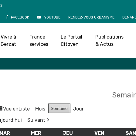
AT
FACEBOOK
YOUTUBE
RENDEZ-VOUS URBANISME
DEMAND
Agenda
Vivre à
France
Le Portail
Publications
Accueil
»
Agenda
Gerzat
services
Citoyen
& Actus
Semain
Vue en
Liste
Mois
Semaine
Jour
jourd’hui
Suivant
MAR
MARDI
MER
MERCREDI
JEU
JEUDI
VEN
VENDREDI
SA