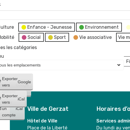
4
ulture
Enfance - Jeunesse
Environnement
e
obilité
Social
Sport
Vie associative
Vie m
es les catégories
eu
Fi
L
Créer
Exporter
Google
un
vers
Google
compte
Exporter
iCal
Créer
vers
Ville de Gerzat
Horaires d’
un
iCal
compte
Hôtel de Ville
Services admin
Place de la Liberté
Du lundi au ve