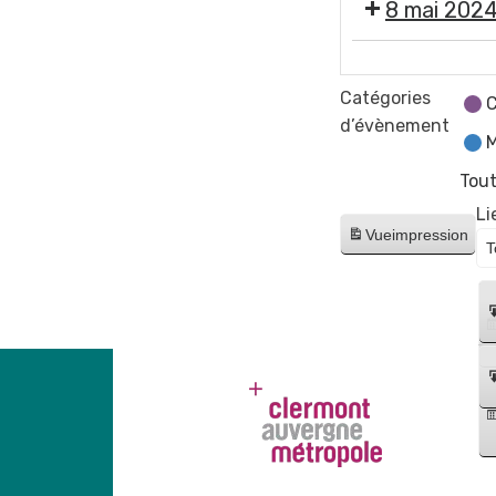
8 mai 202
🇫🇷
Cérémonie
Catégories
C
commémorativ
d’évènement
M
de
la
Tout
Victoire
Li
du
Vue
impression
8
mai
1945
Place
Pommerol