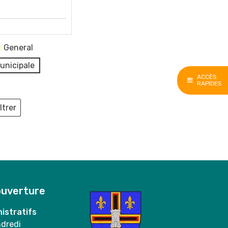
General
unicipale
ACCÈS
RAPIDES
ltrer
ieux
ouverture
istratifs
ndredi