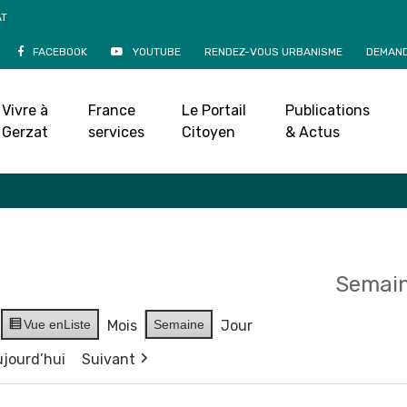
AT
FACEBOOK
YOUTUBE
RENDEZ-VOUS URBANISME
DEMAND
Agenda
Vivre à
France
Le Portail
Publications
Accueil
»
Agenda
Gerzat
services
Citoyen
& Actus
Semain
Vue en
Liste
Mois
Semaine
Jour
jourd’hui
Suivant