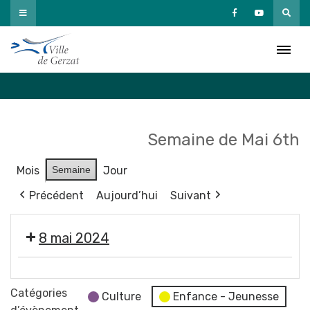
Passer
au
Agenda
contenu
Accueil
»
Agenda
Semaine de Mai 6th
Mois
Semaine
Jour
Précédent
Aujourd’hui
Suivant
8 mai 2024
🇫🇷
Cérémonie
Catégories
Culture
Enfance - Jeunesse
commémorative