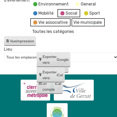
d’évènement
Environnement
General
de
la
Mobilité
Social
Sport
Victoire
Vie associative
Vie municipale
du
Toutes les catégories
8
mai
Vue
impression
1945
Lieu
Place
Créer
Exporter
Pommerol
Google
un
vers
Google
compte
Exporter
iCal
Créer
vers
un
iCal
compte