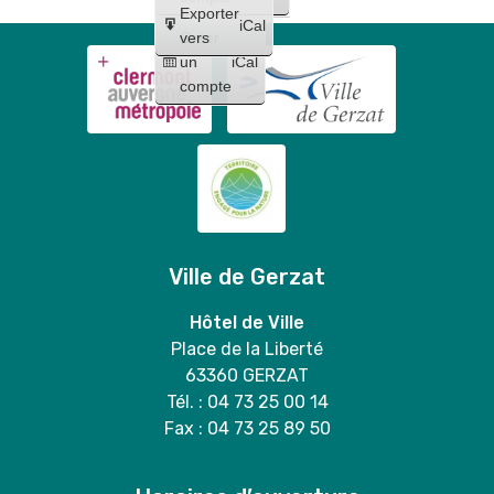
Exporter
iCal
Créer
vers
un
iCal
compte
Ville de Gerzat
Hôtel de Ville
Place de la Liberté
63360 GERZAT
Tél. : 04 73 25 00 14
Fax : 04 73 25 89 50