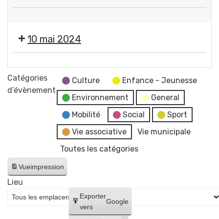
services
❌
municipaux
Fermeture
10 mai 2024
des
services
❌
municipaux
Fermeture
Catégories
Culture
Enfance - Jeunesse
des
d’évènement
Environnement
General
services
municipaux
Mobilité
Social
Sport
Vie associative
Vie municipale
Toutes les catégories
Vue
impression
Lieu
Créer
Exporter
Google
un
vers
Google
compte