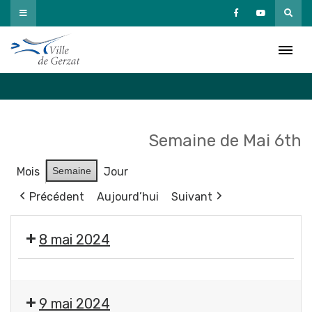
Passer
au
Agenda
contenu
Accueil
»
Agenda
Semaine de Mai 6th
Mois
Semaine
Jour
Précédent
Aujourd’hui
Suivant
8 mai 2024
❌
Fermeture
9 mai 2024
des