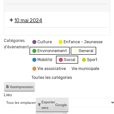
services
❌
municipaux
Fermeture
10 mai 2024
des
services
❌
municipaux
Fermeture
Catégories
Culture
Enfance - Jeunesse
des
d’évènement
Environnement
General
services
municipaux
Mobilité
Social
Sport
Vie associative
Vie municipale
Toutes les catégories
Vue
impression
Lieu
Créer
Exporter
Google
un
vers
Google
compte