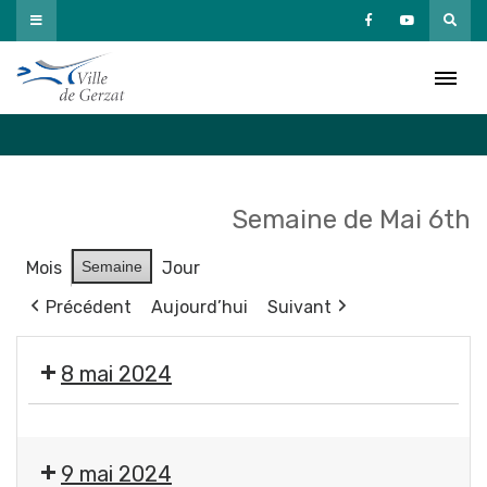
Passer
au
Agenda
contenu
Accueil
»
Agenda
Semaine de Mai 6th
Mois
Semaine
Jour
Précédent
Aujourd’hui
Suivant
8 mai 2024
❌
Fermeture
9 mai 2024
des