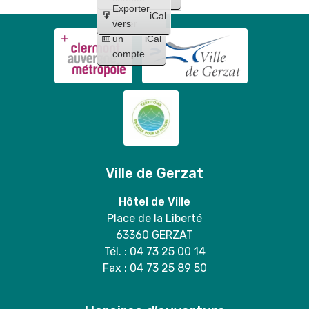
Exporter
iCal
Créer
vers
un
iCal
compte
Ville de Gerzat
Hôtel de Ville
Place de la Liberté
63360 GERZAT
Tél. : 04 73 25 00 14
Fax : 04 73 25 89 50