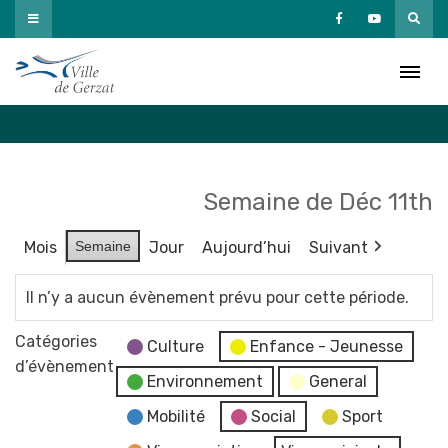
Passer
au
Agenda
contenu
Accueil
»
Agenda
Semaine de Déc 11th
Mois
Semaine
Jour
Aujourd’hui
Suivant
Il n’y a aucun évènement prévu pour cette période.
Catégories
Culture
Enfance - Jeunesse
d’évènement
Environnement
General
Mobilité
Social
Sport