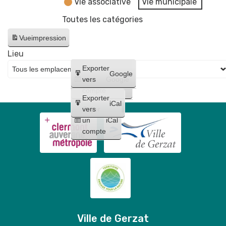
Vie associative
Vie municipale
Toutes les catégories
Vue
impression
Lieu
Créer
Exporter
Google
un
vers
Google
compte
Exporter
iCal
Créer
vers
un
iCal
compte
Ville de Gerzat