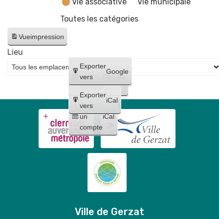
Vie associative
Vie municipale
Toutes les catégories
Vue
impression
Lieu
Créer
Exporter
Google
un
vers
Google
compte
Exporter
iCal
Créer
vers
un
iCal
compte
Ville de Gerzat