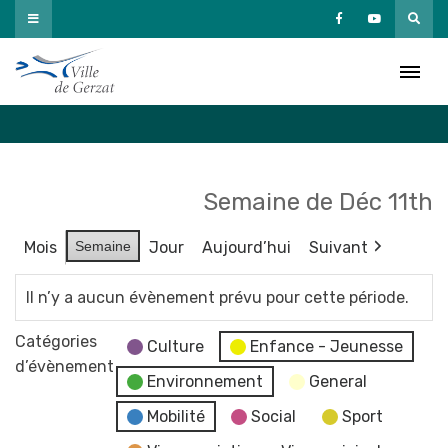
Passer
au
Agenda
contenu
Accueil
»
Agenda
Semaine de Déc 11th
Mois
Semaine
Jour
Aujourd’hui
Suivant
Il n’y a aucun évènement prévu pour cette période.
Catégories
Culture
Enfance - Jeunesse
d’évènement
Environnement
General
Mobilité
Social
Sport