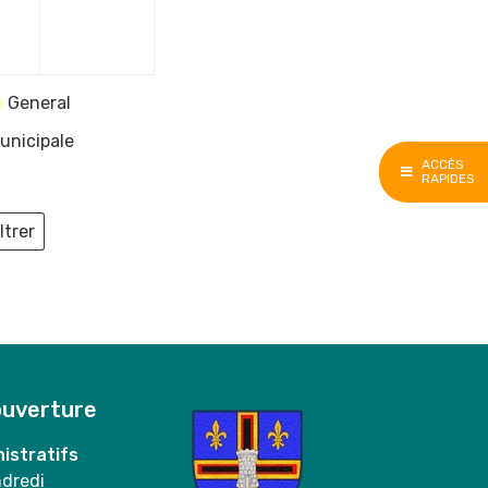
e
décembre
décembre
2023
2023
General
unicipale
ACCÈS
RAPIDES
ltrer
ieux
ouverture
istratifs
ndredi