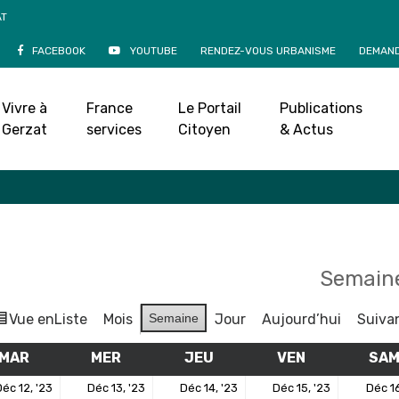
AT
FACEBOOK
YOUTUBE
RENDEZ-VOUS URBANISME
DEMAND
Agenda
Vivre à
France
Le Portail
Publications
Accueil
»
Agenda
Gerzat
services
Citoyen
& Actus
Semaine
Vue en
Liste
Mois
Semaine
Jour
Aujourd’hui
Suiva
MAR
MARDI
MER
MERCREDI
JEU
JEUDI
VEN
VENDREDI
SA
12
13
14
15
éc 12, '23
Déc 13, '23
Déc 14, '23
Déc 15, '23
Déc 16