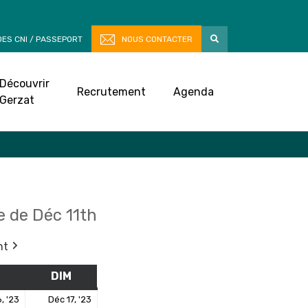
ES CNI / PASSEPORT
NOUS CONTACTER
Découvrir
Recrutement
Agenda
Gerzat
 de Déc 11th
nt
M
SAMEDI
DIM
DIMANCHE
16
17
, '23
Déc 17, '23