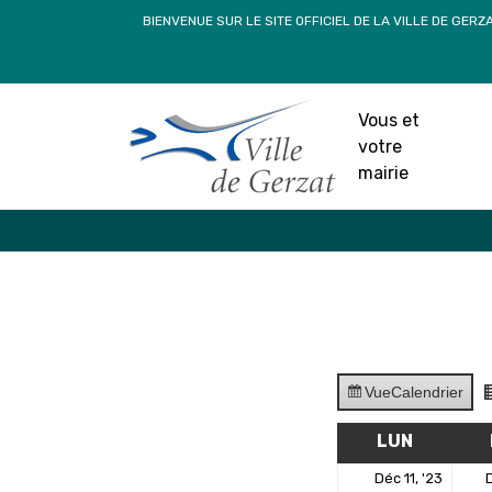
Passer
BIENVENUE SUR LE SITE OFFICIEL DE LA VILLE DE GERZ
au
contenu
Vous et
votre
mairie
Vue
Calendrier
LUN
LUNDI
11
Déc 11, '23
D