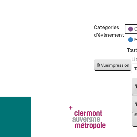
déce
2023
Catégories
C
d’évènement
M
Tout
Li
Vue
impression