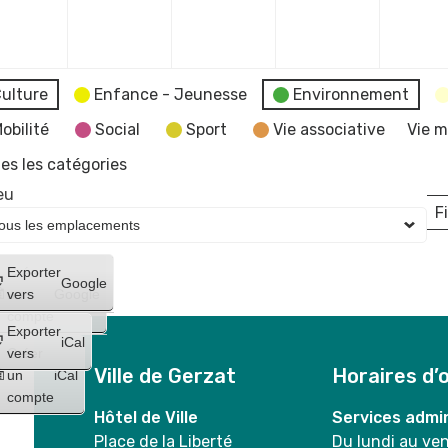
mbre
décembre
décembre
décembre
décembr
2023
2023
2023
2023
ulture
Enfance - Jeunesse
Environnement
obilité
Social
Sport
Vie associative
Vie m
es les catégories
eu
Fi
L
Créer
Exporter
Google
un
vers
Google
compte
Exporter
iCal
Créer
vers
Ville de Gerzat
Horaires d’
un
iCal
compte
Hôtel de Ville
Services admin
Place de la Liberté
Du lundi au ve