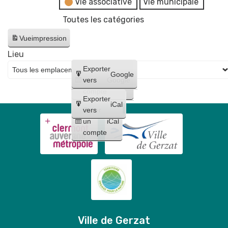
Vie associative
Vie municipale
Toutes les catégories
Vue
impression
Lieu
Créer
Exporter
Google
un
vers
Google
compte
Exporter
iCal
Créer
vers
un
iCal
compte
Ville de Gerzat