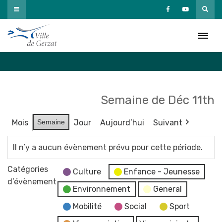
Passer
au
Agenda
contenu
Accueil
»
Agenda
Semaine de Déc 11th
Mois
Semaine
Jour
Aujourd’hui
Suivant
Il n’y a aucun évènement prévu pour cette période.
Catégories
Culture
Enfance - Jeunesse
d’évènement
Environnement
General
Mobilité
Social
Sport