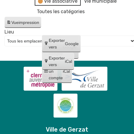
Vie associative
Vie municipale
Toutes les catégories
Vue
impression
Lieu
Créer
Exporter
Google
un
vers
Google
compte
Exporter
iCal
Créer
vers
un
iCal
compte
Ville de Gerzat