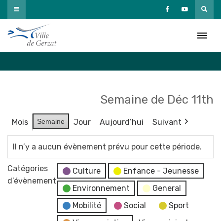
Passer
au
Agenda
contenu
Accueil
»
Agenda
Semaine de Déc 11th
Mois
Semaine
Jour
Aujourd’hui
Suivant
Il n’y a aucun évènement prévu pour cette période.
Catégories
Culture
Enfance - Jeunesse
d’évènement
Environnement
General
Mobilité
Social
Sport