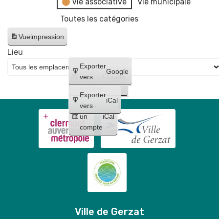
Vie associative
Vie municipale
Toutes les catégories
Vue
impression
Lieu
Créer
Exporter
Google
un
vers
Google
compte
Exporter
iCal
Créer
vers
un
iCal
compte
Ville de Gerzat