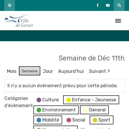
Passer
au
Agenda
contenu
Accueil
»
Agenda
Semaine de Déc 11th
Mois
Semaine
Jour
Aujourd’hui
Suivant
Il n’y a aucun évènement prévu pour cette période.
Catégories
Culture
Enfance - Jeunesse
d’évènement
Environnement
General
Mobilité
Social
Sport