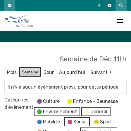
Passer
au
Agenda
contenu
Accueil
»
Agenda
Semaine de Déc 11th
Mois
Semaine
Jour
Aujourd’hui
Suivant
Il n’y a aucun évènement prévu pour cette période.
Catégories
Culture
Enfance - Jeunesse
d’évènement
Environnement
General
Mobilité
Social
Sport