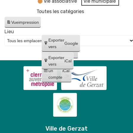
Vie associative
Vie municipale
Toutes les catégories
Vue
impression
Lieu
Créer
Exporter
Google
un
vers
Google
compte
Exporter
iCal
Créer
vers
un
iCal
compte
Ville de Gerzat