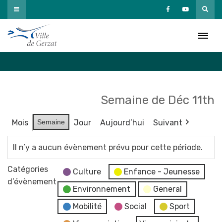
Passer
au
Agenda
contenu
Accueil
»
Agenda
Semaine de Déc 11th
Mois
Semaine
Jour
Aujourd’hui
Suivant
Il n’y a aucun évènement prévu pour cette période.
Catégories
Culture
Enfance - Jeunesse
d’évènement
Environnement
General
Mobilité
Social
Sport