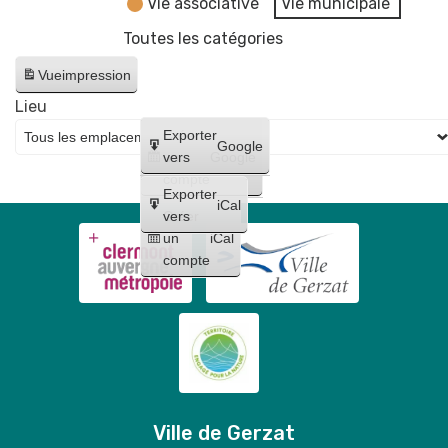
Vie associative
Vie municipale
Toutes les catégories
Vue
impression
Lieu
Créer
Exporter
Google
un
vers
Google
compte
Exporter
iCal
Créer
vers
un
iCal
compte
Ville de Gerzat