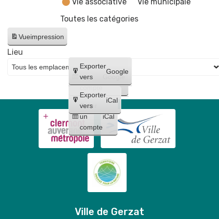
Vie associative
Vie municipale
Toutes les catégories
Vue
impression
Lieu
Créer
Exporter
Google
un
vers
Google
compte
Exporter
iCal
Créer
vers
un
iCal
compte
Ville de Gerzat