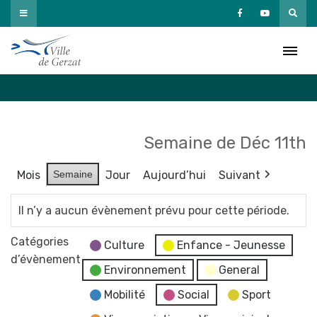
Passer
au
Agenda
contenu
Accueil
»
Agenda
Semaine de Déc 11th
Mois
Semaine
Jour
Aujourd’hui
Suivant
Il n’y a aucun évènement prévu pour cette période.
Catégories
Culture
Enfance - Jeunesse
d’évènement
Environnement
General
Mobilité
Social
Sport