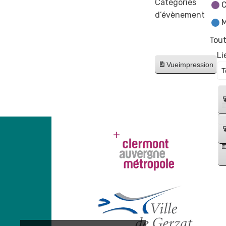
Catégories
C
d’évènement
M
Tout
Li
Vue
impression