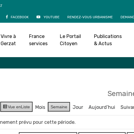
AT
FACEBOOK
YOUTUBE
RENDEZ-VOUS URBANISME
DEMAND
Agenda
Vivre à
France
Le Portail
Publications
Accueil
»
Agenda
Gerzat
services
Citoyen
& Actus
Semaine
Vue en
Liste
Mois
Semaine
Jour
Aujourd’hui
Suiva
vènement prévu pour cette période.