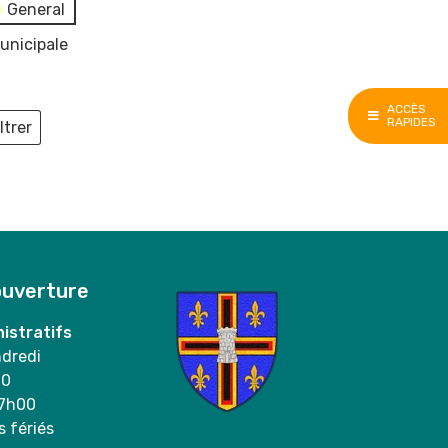
General
unicipale
ACCÈS
RAPIDES
ltrer
ieux
ouverture
istratifs
ndredi
00
17h00
s fériés