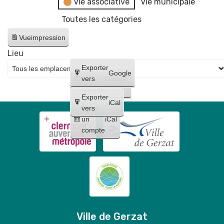
Vie associative
Vie municipale
Toutes les catégories
Vue
impression
Lieu
Créer
Exporter
Google
un
vers
Google
compte
Exporter
iCal
Créer
vers
un
iCal
compte
Ville de Gerzat