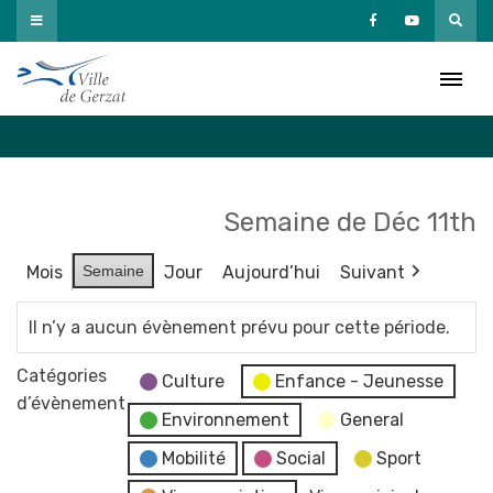
Passer
au
Agenda
contenu
Accueil
»
Agenda
Semaine de Déc 11th
Mois
Semaine
Jour
Aujourd’hui
Suivant
Il n’y a aucun évènement prévu pour cette période.
Catégories
Culture
Enfance - Jeunesse
d’évènement
Environnement
General
Mobilité
Social
Sport