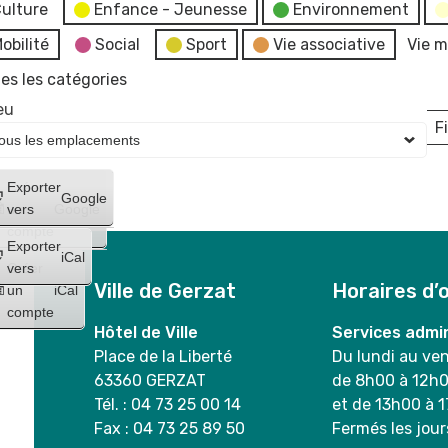
ulture
Enfance - Jeunesse
Environnement
obilité
Social
Sport
Vie associative
Vie m
es les catégories
eu
Fi
L
Créer
Exporter
Google
un
vers
Google
compte
Exporter
iCal
Créer
vers
Ville de Gerzat
Horaires d’
un
iCal
compte
Hôtel de Ville
Services admin
Place de la Liberté
Du lundi au ve
63360 GERZAT
de 8h00 à 12h
Tél. : 04 73 25 00 14
et de 13h00 à 
Fax : 04 73 25 89 50
Fermés les jour