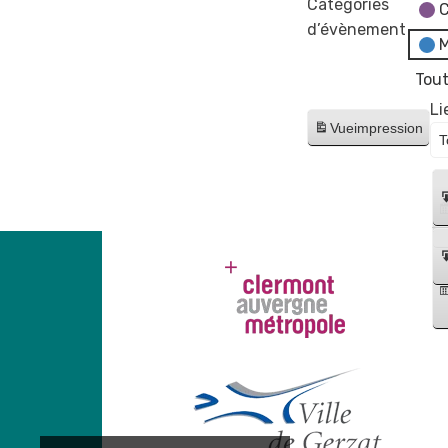
Catégories
C
d’évènement
M
Tout
Li
Vue
impression