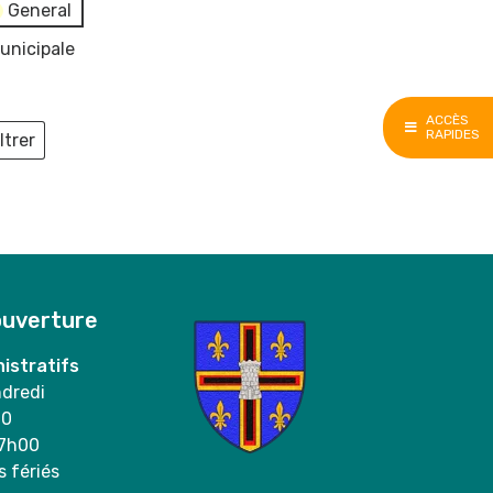
General
unicipale
ACCÈS
RAPIDES
ltrer
ieux
ouverture
istratifs
ndredi
00
17h00
s fériés