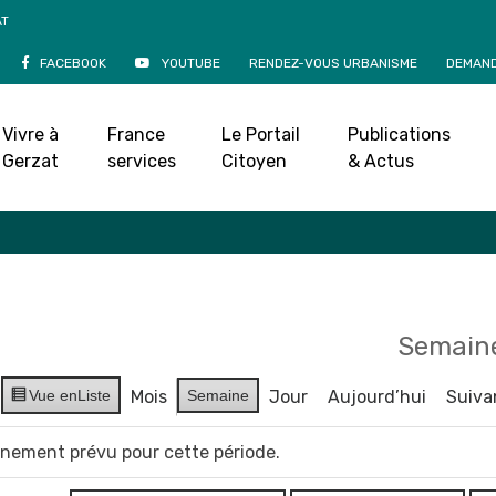
AT
FACEBOOK
YOUTUBE
RENDEZ-VOUS URBANISME
DEMAND
Agenda
Vivre à
France
Le Portail
Publications
Accueil
»
Agenda
Gerzat
services
Citoyen
& Actus
Semaine
Vue en
Liste
Mois
Semaine
Jour
Aujourd’hui
Suiva
vènement prévu pour cette période.