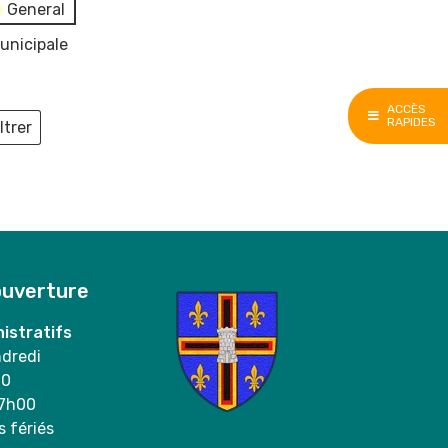
General
unicipale
ACCÈS
RAPIDES
ltrer
ieux
ouverture
istratifs
ndredi
00
17h00
s fériés