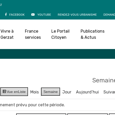
AT
FACEBOOK
YOUTUBE
RENDEZ-VOUS URBANISME
DEMAND
Agenda
Vivre à
France
Le Portail
Publications
Accueil
»
Agenda
Gerzat
services
Citoyen
& Actus
Semaine
Vue en
Liste
Mois
Semaine
Jour
Aujourd’hui
Suiva
vènement prévu pour cette période.