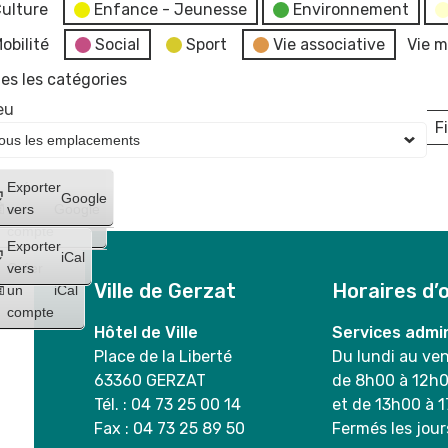
ulture
Enfance - Jeunesse
Environnement
obilité
Social
Sport
Vie associative
Vie m
es les catégories
eu
Fi
L
Créer
Exporter
Google
un
vers
Google
compte
Exporter
iCal
Créer
vers
Ville de Gerzat
Horaires d’
un
iCal
compte
Hôtel de Ville
Services admin
Place de la Liberté
Du lundi au ve
63360 GERZAT
de 8h00 à 12h
Tél. : 04 73 25 00 14
et de 13h00 à 
Fax : 04 73 25 89 50
Fermés les jour