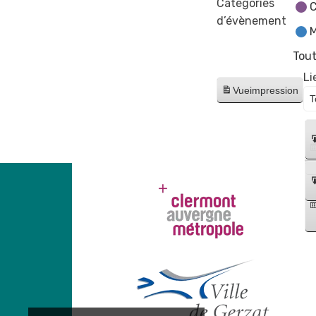
Catégories
C
d’évènement
M
Tout
Li
Vue
impression