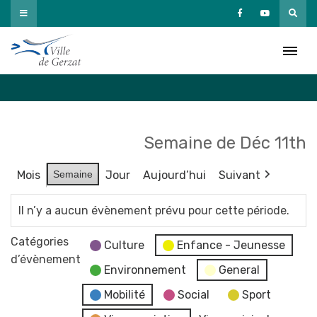
Passer
au
Agenda
contenu
Accueil
»
Agenda
Semaine de Déc 11th
Mois
Semaine
Jour
Aujourd’hui
Suivant
Il n’y a aucun évènement prévu pour cette période.
Catégories
Culture
Enfance - Jeunesse
d’évènement
Environnement
General
Mobilité
Social
Sport