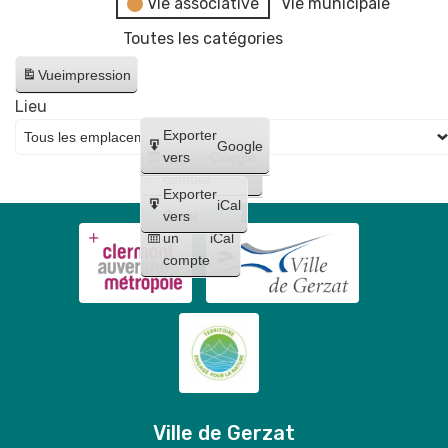
Vie associative
Vie municipale
Toutes les catégories
Vue
impression
Lieu
Créer
Exporter
Google
un
vers
Google
compte
Exporter
iCal
Créer
vers
un
iCal
compte
Ville de Gerzat