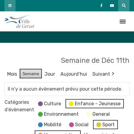
Passer
au
Agenda
contenu
Accueil
»
Agenda
Semaine de Déc 11th
Mois
Semaine
Jour
Aujourd’hui
Suivant
Il n’y a aucun évènement prévu pour cette période.
Catégories
Culture
Enfance - Jeunesse
d’évènement
Environnement
General
Mobilité
Social
Sport