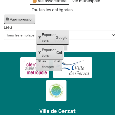
Vie associative
Vie municipale
Toutes les catégories
Vue
impression
Lieu
Créer
Exporter
Google
un
vers
Google
compte
Exporter
iCal
Créer
vers
un
iCal
compte
Ville de Gerzat