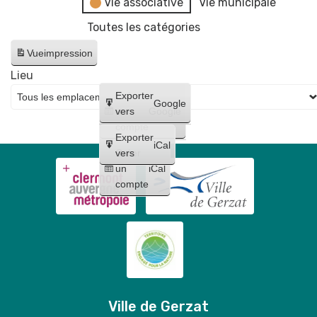
Vie associative
Vie municipale
Toutes les catégories
Vue
impression
Lieu
Créer
Exporter
Google
un
vers
Google
compte
Exporter
iCal
Créer
vers
un
iCal
compte
Ville de Gerzat