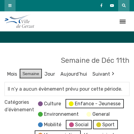
Passer
au
Agenda
contenu
Accueil
»
Agenda
Semaine de Déc 11th
Mois
Semaine
Jour
Aujourd’hui
Suivant
Il n’y a aucun évènement prévu pour cette période.
Catégories
Culture
Enfance - Jeunesse
d’évènement
Environnement
General
Mobilité
Social
Sport