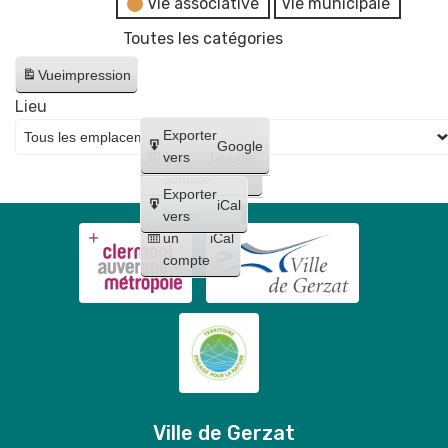
Vie associative
Vie municipale
Toutes les catégories
Vue
impression
Lieu
Créer
Exporter
Google
un
vers
Google
compte
Exporter
iCal
Créer
vers
un
iCal
compte
Ville de Gerzat