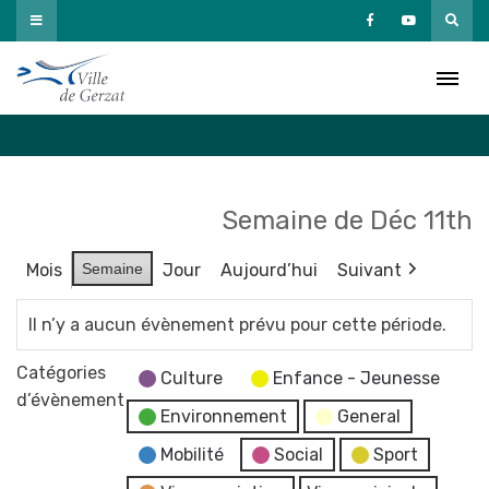
Passer
au
Agenda
contenu
Accueil
»
Agenda
Semaine de Déc 11th
Mois
Semaine
Jour
Aujourd’hui
Suivant
Il n’y a aucun évènement prévu pour cette période.
Catégories
Culture
Enfance - Jeunesse
d’évènement
Environnement
General
Mobilité
Social
Sport