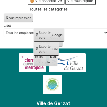
Vie associative
Vie municipale
Toutes les catégories
Vue
impression
Lieu
Créer
Exporter
Google
un
vers
Google
compte
Exporter
iCal
Créer
vers
un
iCal
compte
Ville de Gerzat