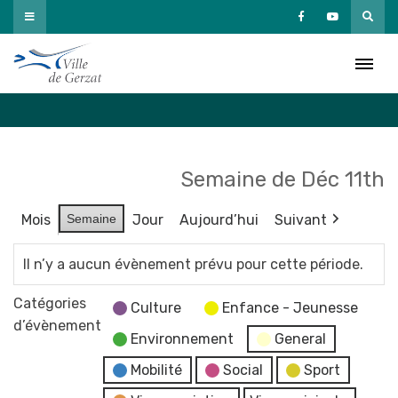
Passer
au
Agenda
contenu
Accueil
»
Agenda
Semaine de Déc 11th
Mois
Semaine
Jour
Aujourd’hui
Suivant
Il n’y a aucun évènement prévu pour cette période.
Catégories
Culture
Enfance - Jeunesse
d’évènement
Environnement
General
Mobilité
Social
Sport