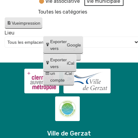
Vie associative
Vie municipale
Toutes les catégories
Vue
impression
Lieu
Créer
Exporter
Google
un
vers
Google
compte
Exporter
iCal
Créer
vers
un
iCal
compte
Ville de Gerzat