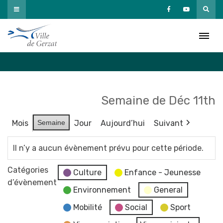
Passer
au
Agenda
contenu
Accueil
»
Agenda
Semaine de Déc 11th
Mois
Semaine
Jour
Aujourd’hui
Suivant
Il n’y a aucun évènement prévu pour cette période.
Catégories
Culture
Enfance - Jeunesse
d’évènement
Environnement
General
Mobilité
Social
Sport