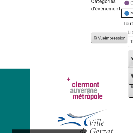
Catégories
C
d’évènement
M
Tout
Li
Vue
impression