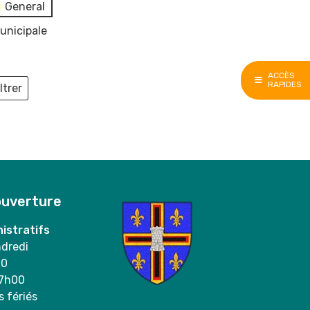
General
unicipale
ACCÈS
RAPIDES
ltrer
ieux
ouverture
istratifs
ndredi
00
17h00
s fériés