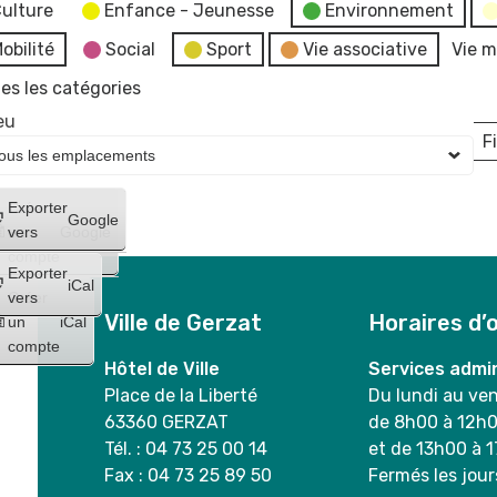
ulture
Enfance - Jeunesse
Environnement
obilité
Social
Sport
Vie associative
Vie m
es les catégories
eu
Fi
L
Créer
Exporter
Google
un
vers
Google
compte
Exporter
iCal
Créer
vers
Ville de Gerzat
Horaires d’
un
iCal
compte
Hôtel de Ville
Services admin
Place de la Liberté
Du lundi au ve
63360 GERZAT
de 8h00 à 12h
Tél. : 04 73 25 00 14
et de 13h00 à 
Fax : 04 73 25 89 50
Fermés les jour