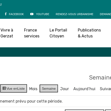
AT
FACEBOOK
YOUTUBE
RENDEZ-VOUS URBANISME
DEMAND
Agenda
Vivre à
France
Le Portail
Publications
Accueil
»
Agenda
Gerzat
services
Citoyen
& Actus
Semaine
Vue en
Liste
Mois
Semaine
Jour
Aujourd’hui
Suiva
vènement prévu pour cette période.