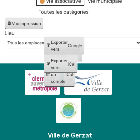
Vie associative
Vie municipale
Toutes les catégories
Vue
impression
Lieu
Créer
Exporter
Google
un
vers
Google
compte
Exporter
iCal
Créer
vers
un
iCal
compte
Ville de Gerzat