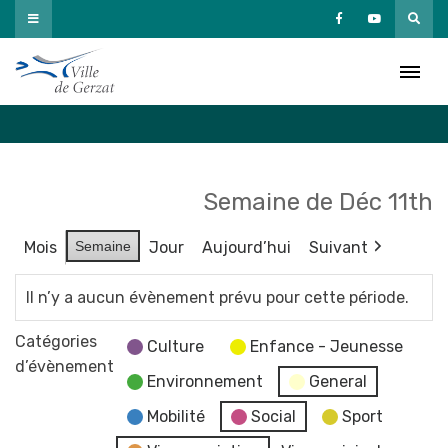
Passer
au
Agenda
contenu
Accueil
»
Agenda
Semaine de Déc 11th
Mois
Semaine
Jour
Aujourd’hui
Suivant
Il n’y a aucun évènement prévu pour cette période.
Catégories
Culture
Enfance - Jeunesse
d’évènement
Environnement
General
Mobilité
Social
Sport