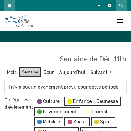
Passer
au
Agenda
contenu
Accueil
»
Agenda
Semaine de Déc 11th
Mois
Semaine
Jour
Aujourd’hui
Suivant
Il n’y a aucun évènement prévu pour cette période.
Catégories
Culture
Enfance - Jeunesse
d’évènement
Environnement
General
Mobilité
Social
Sport