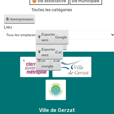
Vie associative
Vie municipale
Toutes les catégories
Vue
impression
Lieu
Créer
Exporter
Google
un
vers
Google
compte
Exporter
iCal
Créer
vers
un
iCal
compte
Ville de Gerzat