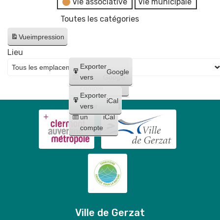
Vie associative
Vie municipale
Toutes les catégories
Vue
impression
Lieu
Créer
Exporter
Google
un
vers
Google
compte
Exporter
iCal
Créer
vers
un
iCal
compte
Ville de Gerzat