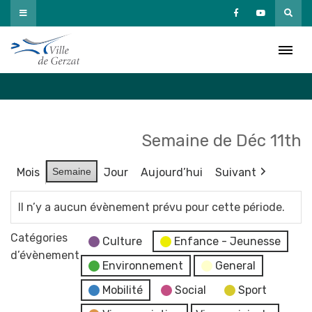
Passer
au
Agenda
contenu
Accueil
»
Agenda
Semaine de Déc 11th
Mois
Semaine
Jour
Aujourd’hui
Suivant
Il n’y a aucun évènement prévu pour cette période.
Catégories
Culture
Enfance - Jeunesse
d’évènement
Environnement
General
Mobilité
Social
Sport