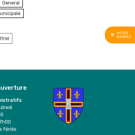
General
unicipale
ACCÈS
RAPIDES
ltrer
ieux
ouverture
istratifs
ndredi
00
17h00
s fériés