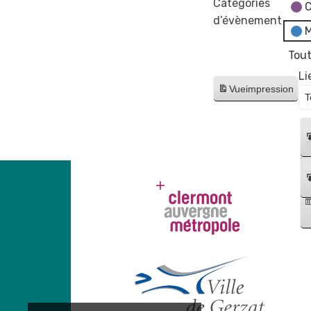
Catégories
C
d’évènement
M
Tout
Li
Vue
impression