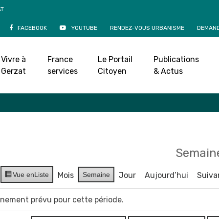
AT
FACEBOOK
YOUTUBE
RENDEZ-VOUS URBANISME
DEMAND
Agenda
Vivre à
France
Le Portail
Publications
Accueil
»
Agenda
Gerzat
services
Citoyen
& Actus
Semaine
Vue en
Liste
Mois
Semaine
Jour
Aujourd’hui
Suiva
vènement prévu pour cette période.