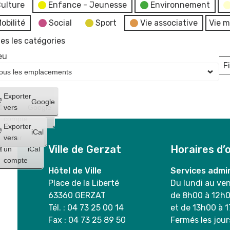
ulture
Enfance - Jeunesse
Environnement
obilité
Social
Sport
Vie associative
Vie m
es les catégories
eu
Fi
L
Créer
Exporter
Google
un
vers
Google
compte
Exporter
iCal
Créer
vers
Ville de Gerzat
Horaires d’
un
iCal
compte
Hôtel de Ville
Services admin
Place de la Liberté
Du lundi au ve
63360 GERZAT
de 8h00 à 12h
Tél. : 04 73 25 00 14
et de 13h00 à 
Fax : 04 73 25 89 50
Fermés les jour