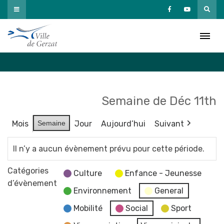
Passer
au
Agenda
contenu
Accueil
»
Agenda
Semaine de Déc 11th
Mois
Semaine
Jour
Aujourd’hui
Suivant
Il n’y a aucun évènement prévu pour cette période.
Catégories
Culture
Enfance - Jeunesse
d’évènement
Environnement
General
Mobilité
Social
Sport