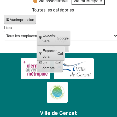
Vie associative
Vie municipale
Toutes les catégories
Vue
impression
Lieu
Créer
Exporter
Google
un
vers
Google
compte
Exporter
iCal
Créer
vers
un
iCal
compte
Ville de Gerzat