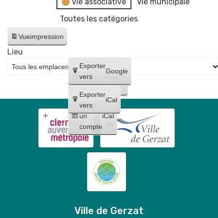
Vie associative
Vie municipale
Toutes les catégories
Vue
impression
Lieu
Créer
Exporter
Google
un
vers
Google
compte
Exporter
iCal
Créer
vers
un
iCal
compte
Ville de Gerzat