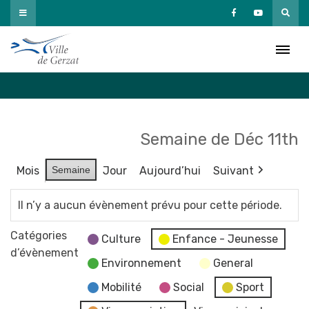
Passer
au
Agenda
contenu
Accueil
»
Agenda
Semaine de Déc 11th
Mois
Semaine
Jour
Aujourd’hui
Suivant
Il n’y a aucun évènement prévu pour cette période.
Catégories
Culture
Enfance - Jeunesse
d’évènement
Environnement
General
Mobilité
Social
Sport