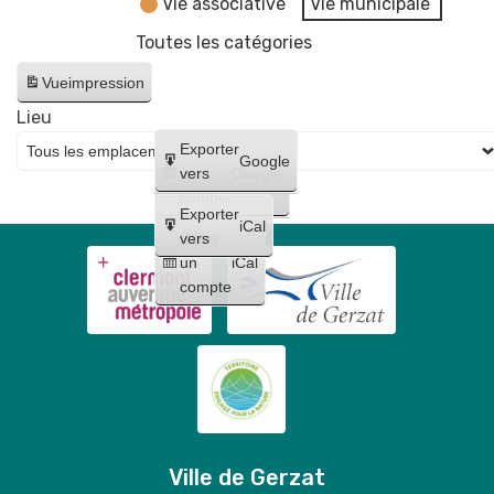
Vie associative
Vie municipale
Toutes les catégories
Vue
impression
Lieu
Créer
Exporter
Google
un
vers
Google
compte
Exporter
iCal
Créer
vers
un
iCal
compte
Ville de Gerzat