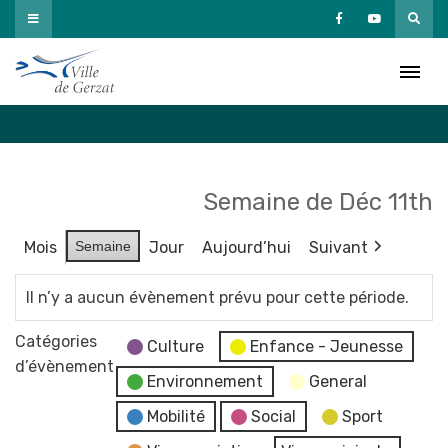
Passer
au
Agenda
contenu
Accueil
»
Agenda
Semaine de Déc 11th
Mois
Semaine
Jour
Aujourd’hui
Suivant
Il n’y a aucun évènement prévu pour cette période.
Catégories
Culture
Enfance - Jeunesse
d’évènement
Environnement
General
Mobilité
Social
Sport