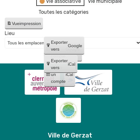
Vie associative
Vie municipale
Toutes les catégories
Vue
impression
Lieu
Créer
Exporter
Google
un
vers
Google
compte
Exporter
iCal
Créer
vers
un
iCal
compte
Ville de Gerzat