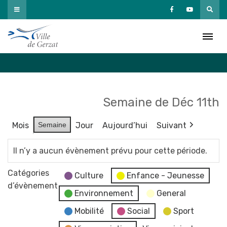
Passer
au
Agenda
contenu
Accueil
»
Agenda
Semaine de Déc 11th
Mois
Semaine
Jour
Aujourd’hui
Suivant
Il n’y a aucun évènement prévu pour cette période.
Catégories
Culture
Enfance - Jeunesse
d’évènement
Environnement
General
Mobilité
Social
Sport