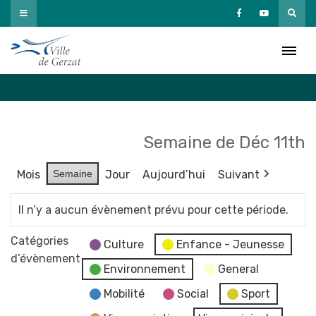
Passer
au
Agenda
contenu
Accueil
»
Agenda
Semaine de Déc 11th
Mois
Semaine
Jour
Aujourd’hui
Suivant
Il n’y a aucun évènement prévu pour cette période.
Catégories
Culture
Enfance - Jeunesse
d’évènement
Environnement
General
Mobilité
Social
Sport