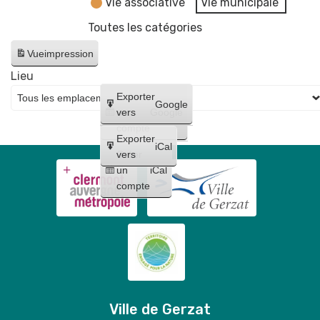
Vie associative
Vie municipale
Toutes les catégories
Vue
impression
Lieu
Créer
Exporter
Google
un
vers
Google
compte
Exporter
iCal
Créer
vers
un
iCal
compte
Ville de Gerzat