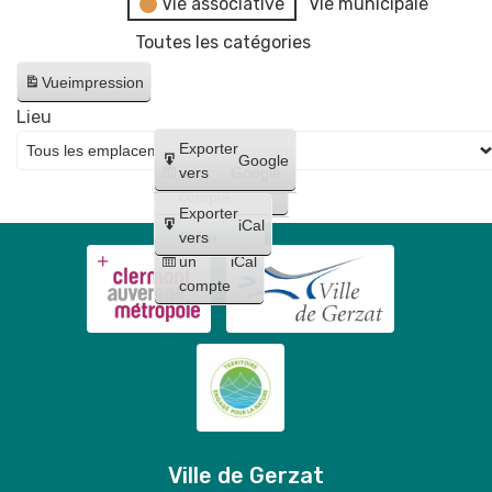
Vie associative
Vie municipale
Toutes les catégories
Vue
impression
Lieu
Créer
Exporter
Google
un
vers
Google
compte
Exporter
iCal
Créer
vers
un
iCal
compte
Ville de Gerzat