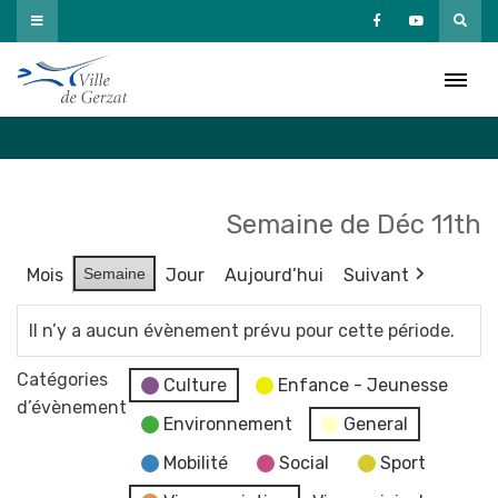
Passer
au
Agenda
contenu
Accueil
»
Agenda
Semaine de Déc 11th
Mois
Semaine
Jour
Aujourd’hui
Suivant
Il n’y a aucun évènement prévu pour cette période.
Catégories
Culture
Enfance - Jeunesse
d’évènement
Environnement
General
Mobilité
Social
Sport