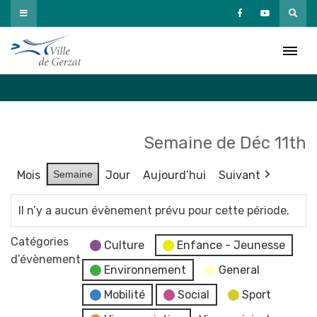
Passer
au
Agenda
contenu
Accueil
»
Agenda
Semaine de Déc 11th
Mois
Semaine
Jour
Aujourd’hui
Suivant
Il n’y a aucun évènement prévu pour cette période.
Catégories
Culture
Enfance - Jeunesse
d’évènement
Environnement
General
Mobilité
Social
Sport