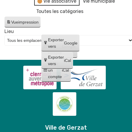
Vie associative
Vie municipale
Toutes les catégories
Vue
impression
Lieu
Créer
Exporter
Google
un
vers
Google
compte
Exporter
iCal
Créer
vers
un
iCal
compte
Ville de Gerzat