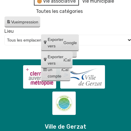
Vie associative
Vie municipale
Toutes les catégories
Vue
impression
Lieu
Créer
Exporter
Google
un
vers
Google
compte
Exporter
iCal
Créer
vers
un
iCal
compte
Ville de Gerzat