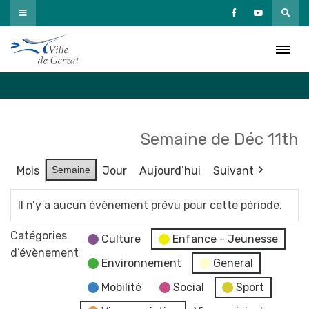
Passer
au
Agenda
contenu
Accueil
»
Agenda
Semaine de Déc 11th
Mois
Semaine
Jour
Aujourd’hui
Suivant
Il n’y a aucun évènement prévu pour cette période.
Catégories
Culture
Enfance - Jeunesse
d’évènement
Environnement
General
Mobilité
Social
Sport